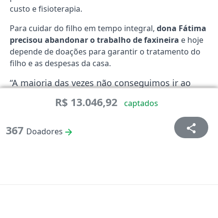
custo e fisioterapia.
Para cuidar do filho em tempo integral,
dona Fátima
precisou abandonar o trabalho de faxineira
e hoje
depende de doações para garantir o tratamento do
filho e as despesas da casa.
“A maioria das vezes não conseguimos ir ao
médico ou ao hospital porque não tem
R$ 13.046,92
captados
ninguém para me ajudar a carregar ele.
Eu
também não ando bem, porque sou eu
367
sozinha para tudo, e estou com dores fortes
Doadores
nos joelhos e nas costas
. Não tenho condições
de pagar alguém para me ajudar com ele.”
Para onde vai sua doação:
A vaquinha é para a medicação de alto custo e
fisioterapias por um longo período.