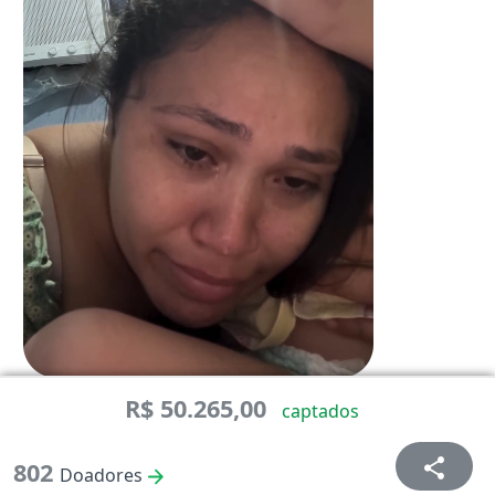
R$ 50.265,00
captados
Deisiane não esconde que está exausta e, além disso,
enfrenta humilhações.
802
Doadores
É por isso que ela e o marido querem muito montar