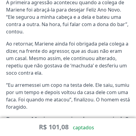
A primeira agressão aconteceu quando a colega de
Mariene foi abraçá-la para desejar Feliz Ano Novo.
“Ele segurou a minha cabeça e a dela e bateu uma
contra a outra. Na hora, fui falar com a dona do bar”,
contou.
Ao retornar, Mariene ainda foi obrigada pela colega a
dizer, na frente do agressor, que as duas não eram
um casal. Mesmo assim, ele continuou alterado,
repetiu que não gostava de ‘machuda’ e desferiu um
soco contra ela.
“Eu arremessei um copo na testa dele. Ele saiu, sumiu
por um tempo e depois voltou da casa dele com uma
faca. Foi quando me atacou”, finalizou. O homem está
foragido.
Por que Mariene precisa da nossa ajuda?
R$ 101,08
captados
Mariene precisa da nossa ajuda porque, após sofrer
esse ataque violento que a deixou gravemente ferida,