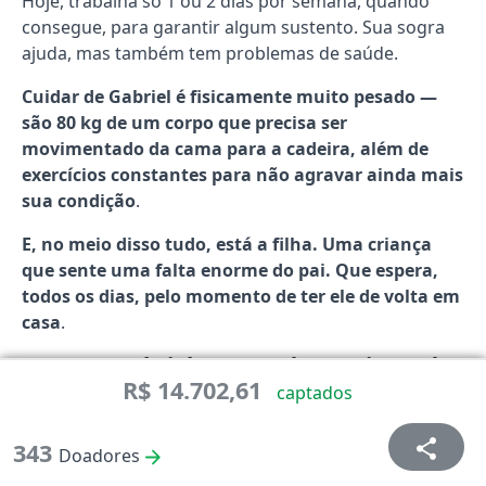
Hoje, trabalha só 1 ou 2 dias por semana, quando
consegue, para garantir algum sustento. Sua sogra
ajuda, mas também tem problemas de saúde.
Cuidar de Gabriel é fisicamente muito pesado —
são 80 kg de um corpo que precisa ser
movimentado da cama para a cadeira, além de
exercícios constantes para não agravar ainda mais
sua condição
.
E, no meio disso tudo, está a filha. Uma criança
que sente uma falta enorme do pai. Que espera,
todos os dias, pelo momento de ter ele de volta em
casa
.
Por que Gabriel e Amanda precisam da
R$ 14.702,61
nossa ajuda?
captados
Apesar de Gabriel ter um plano de saúde, os custos
343
extras são enormes.
O convênio negou o serviço de
Doadores
homecare — que inclui enfermagem e fisioterapia