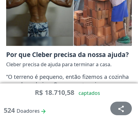
Por que Cleber precisa da nossa ajuda?
Cleber precisa de ajuda para terminar a casa.
“O terreno é pequeno, então fizemos a cozinha
e a sala embaixo. Queremos terminar e
R$ 18.710,58
construir os quartos das crianças em cima.
captados
Meu maior desejo é que elas tenham seus
quartos
.”
524
Doadores
A família vive apenas com a aposentadoria por
invalidez de R$ 1.500 e o salário da esposa. Com
quase toda a renda indo para as contas do dia a dia,